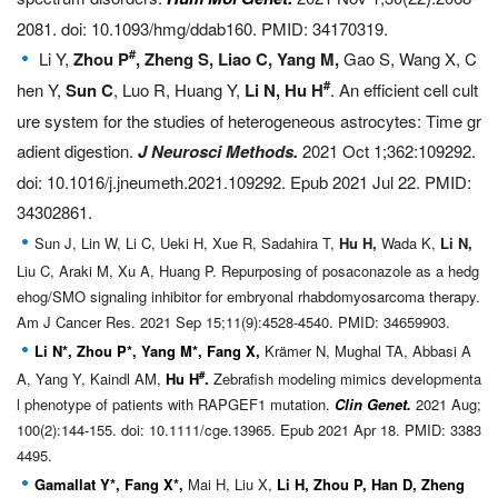
2081. doi: 10.1093/hmg/ddab160. PMID: 34170319.
#
Li Y,
Zhou P
, Zheng S, Liao C, Yang M,
Gao S, Wang X, C
#
hen Y,
Sun C
, Luo R, Huang Y,
Li N, Hu H
. An efficient cell cult
ure system for the studies of heterogeneous astrocytes: Time gr
adient digestion.
J Neurosci Methods.
2021 Oct 1;362:109292.
doi: 10.1016/j.jneumeth.2021.109292. Epub 2021 Jul 22. PMID:
34302861.
Sun J, Lin W, Li C, Ueki H, Xue R, Sadahira T,
Hu H,
Wada K,
Li N,
Liu C, Araki M, Xu A, Huang P. Repurposing of posaconazole as a hedg
ehog/SMO signaling inhibitor for embryonal rhabdomyosarcoma therapy.
Am J Cancer Res. 2021 Sep 15;11(9):4528-4540. PMID: 34659903.
Li N*, Zhou P*, Yang M*, Fang X,
Krämer N, Mughal TA, Abbasi A
#
A, Yang Y, Kaindl AM,
Hu H
.
Zebrafish modeling mimics developmenta
l phenotype of patients with RAPGEF1 mutation.
Clin Genet.
2021 Aug;
100(2):144-155. doi: 10.1111/cge.13965. Epub 2021 Apr 18. PMID: 3383
4495.
Gamallat Y*, Fang X*,
Mai H, Liu X,
Li H, Zhou P, Han D, Zheng