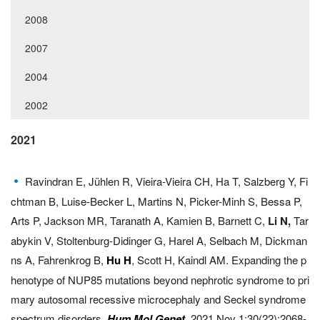
2008
2007
2004
2002
2021
Ravindran E, Jühlen R, Vieira-Vieira CH, Ha T, Salzberg Y, Fi
chtman B, Luise-Becker L, Martins N, Picker-Minh S, Bessa P,
Arts P, Jackson MR, Taranath A, Kamien B, Barnett C,
Li N,
Tar
abykin V, Stoltenburg-Didinger G, Harel A, Selbach M, Dickman
ns A, Fahrenkrog B,
Hu H
, Scott H, Kaindl AM. Expanding the p
henotype of NUP85 mutations beyond nephrotic syndrome to pri
mary autosomal recessive microcephaly and Seckel syndrome
spectrum disorders.
Hum Mol Genet.
2021 Nov 1;30(22):2068-