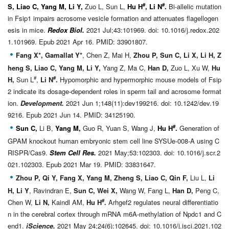
#
#
S, Liao C, Yang M, Li Y,
Zuo L, Sun L,
Hu H
, Li N
.
Bi-allelic mutation
in Fsip1 impairs acrosome vesicle formation and attenuates flagellogen
esis in mice.
Redox Biol.
2021 Jul;43:101969. doi: 10.1016/j.redox.202
1.101969. Epub 2021 Apr 16. PMID: 33901807.
Fang X*, Gamallat Y*
, Chen Z, Mai H,
Zhou P, Sun C, Li X, Li H, Z
heng S, Liao C, Yang M, Li Y,
Yang Z, Ma C,
Han D,
Zuo L, Xu W,
Hu
#
#
H,
Sun L
,
Li N
.
Hypomorphic and hypermorphic mouse models of Fsip
2 indicate its dosage-dependent roles in sperm tail and acrosome format
ion.
Development
.
2021 Jun 1;148(11):dev199216. doi: 10.1242/dev.19
9216. Epub 2021 Jun 14. PMID: 34125190.
#
Sun C,
Li B,
Yang M,
Guo R, Yuan S, Wang J,
Hu H
.
Generation of
GPAM knockout human embryonic stem cell line SYSUe-008-A using C
RISPR/Cas9.
Stem Cell Res.
2021 May;53:102303. doi: 10.1016/j.scr.2
021.102303. Epub 2021 Mar 19. PMID: 33831647.
Zhou P, Qi Y, Fang X, Yang M, Zheng S, Liao C, Qin F,
Liu L,
Li
H, Li Y
, Ravindran E,
Sun C, Wei X,
Wang W, Fang L,
Han D,
Peng C,
#
Chen W,
Li N,
Kaindl AM,
Hu H
.
Arhgef2 regulates neural differentiatio
n in the cerebral cortex through mRNA m
6
A-methylation of Npdc1 and C
end1.
iScience.
2021 May 24;24(6):102645. doi: 10.1016/j.isci.2021.102