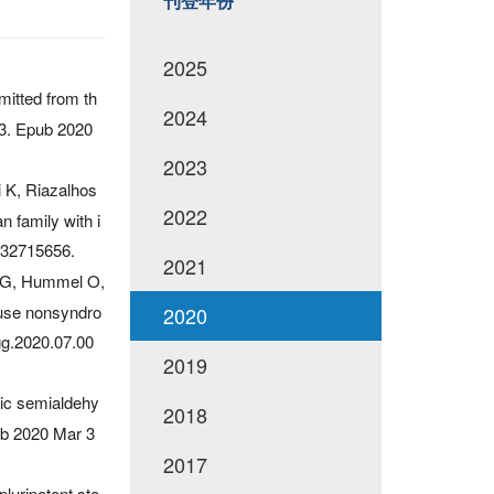
刊登年份
2025
mitted from th
2024
3. Epub 2020
2023
 K, Riazalhos
2022
 family with i
 32715656.
2021
e G, Hummel O,
ause nonsyndro
2020
gg.2020.07.00
2019
nic semialdehy
2018
ub 2020 Mar 3
2017
luripotent ste