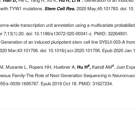
y with TYW1 mutations.
Stem Cell Res.
2020 May;45:101783. doi: 10.
wide transcription unit annotation using a multivariate probabilisti
r 7;13(1):20. doi: 10.1186/s13072-020-00341-z. PMID: 32264931.
Generation of an induced pluripotent stem cell line SYSUi-003-A from 
020 Mar;43:101706. doi: 10.1016/j.scr.2020.101706. Epub 2020 Jan 
#
#
 M, Musante L, Ropers HH, Huebner A,
Hu H
,
Kaindl AM
. Just Exp
eous Family-The Role of Next Generation Sequencing in Neuromusc
1055/s-0039-1695787. Epub 2019 Oct 18. PMID: 31627234.