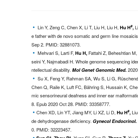
#
Lin Y, Zeng C, Chen X, Li T, Liu H, Liu H,
Hu H
,
L
e father with de novo somatic and germ line mosaic
Sep 2. PMID: 32881073.
Mehvari S, Larti F,
Hu H,
Fattahi Z, Beheshtian M,
seini Y, Najmabadi H. Whole genome sequencing identi
ntellectual disability.
Mol Genet Genomic Med.
2020 
Su X, Feng Y, Rahman SA, Wu S, Li G, Rüschendor
Chen Q, Raile K, Luft FC, Bähring S, Hussain K, Ch
mic sensorineural deafness and inner ear malformati
8. Epub 2020 Oct 28. PMID: 33358777.
#
Chen XD, Lin YT, Jiang MY, Li XZ, Li D,
Hu H
,
Liu
de dehydrogenase deficiency.
Gynecol Endocrinol.
0. PMID: 32223457.
Sun C*, Zhou P*,
Yuan S*, Guo R,
Zhang Z,
Xu 