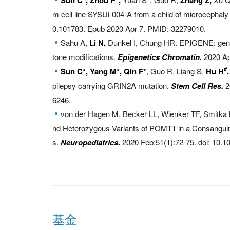
m cell line SYSUi-004-A from a child of microcephal
0.101783. Epub 2020 Apr 7. PMID: 32279010.
Sahu A,
Li N,
Dunkel I, Chung HR. EPIGENE: genome-
tone modifications.
Epigenetics Chromatin.
2020 Ap
#
Sun C*, Yang M*, Qin F*
, Guo R, Liang S,
Hu H
.
pilepsy carrying GRIN2A mutation.
Stem Cell Res.
2
6246.
von der Hagen M, Becker LL, Wienker TF, Smitka
nd Heterozygous Variants of POMT1 in a Consanguin
s.
Neuropediatrics.
2020 Feb;51(1):72-75. doi: 10.
基金