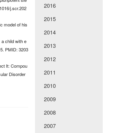
2016
1016/j.scr.202
2015
c model of his
2014
a child with e
2013
15. PMID: 3203
2012
ect It: Compou
2011
ular Disorder
2010
2009
2008
2007