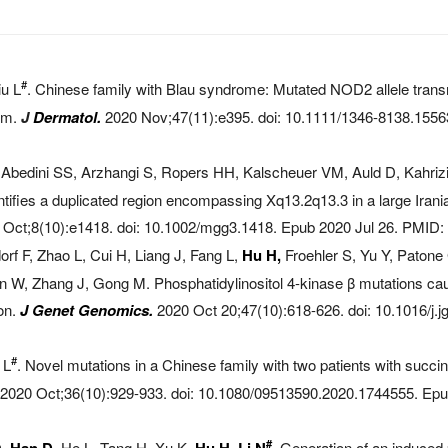
#
iu L
. Chinese family with Blau syndrome: Mutated NOD2 allele trans
ism.
J
Dermatol.
2020 Nov;47(11):e395. doi: 10.1111/1346-8138.1556
 Abedini SS, Arzhangi S, Ropers HH, Kalscheuer VM, Auld D, Kahrizi
fies a duplicated region encompassing Xq13.2q13.3 in a large Iranian
Oct;8(10):e1418. doi: 10.1002/mgg3.1418. Epub 2020 Jul 26. PMID:
f F, Zhao L, Cui H, Liang J, Fang L,
Hu H,
Froehler S, Yu Y, Paton
en W, Zhang J, Gong M. Phosphatidylinositol 4-kinase β mutations c
on.
J Genet Genomics.
2020 Oct 20;47(10):618-626. doi: 10.1016/j.j
#
 L
. Novel mutations in a Chinese family with two patients with succi
2020 Oct;36(10):929-933. doi: 10.1080/09513590.2020.1744555. Ep
#
Q,
Han D,
He L, Tang H, Xu K,
Hu H, Li N
.
Generation of an induced p